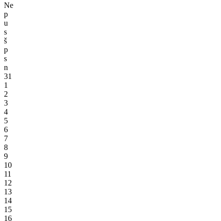
Ne
p
u
s
š
p
s
n
31
1
2
3
4
5
6
7
8
9
10
11
12
13
14
15
16