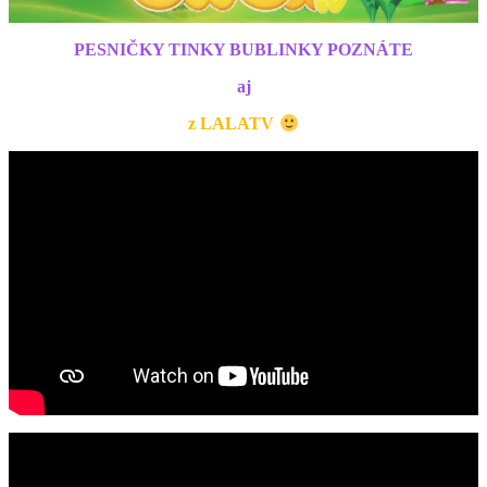
PESNIČKY TINKY BUBLINKY POZNÁTE
aj
z LALATV