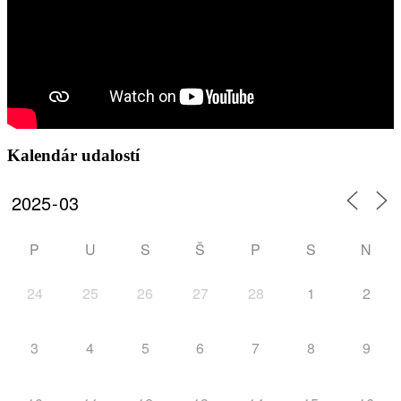
Kalendár udalostí
P
U
S
Š
P
S
N
24
25
26
27
28
1
2
3
4
5
6
7
8
9