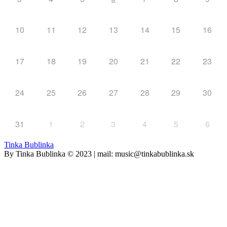
10
11
12
13
14
15
16
17
18
19
20
21
22
23
24
25
26
27
28
29
30
31
1
2
3
4
5
6
Tinka Bublinka
By Tinka Bublinka © 2023 | mail: music@tinkabublinka.sk