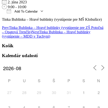
2. júna 2023
9:00 - 10:00
Add To Calendar
Download ICS
Google Calendar
iCalendar
Office 365
Outlook Live
Tinka Bublinka – Hravé bublinky (vystúpenie pre MŠ Klobušice)
Post
Prev
Tinka Bublinka – Hravé bublinky (vystúpenie pre ZŠ Potočná
– Opatová Trenčín)
Next
Tinka Bublinka – Hravé bublinky
navigation
(vystúpenie – MDD v Tuchyni)
Košík
Kalendár udalostí
P
U
S
Š
P
S
N
27
28
29
30
31
1
2
6
3
4
5
7
8
9