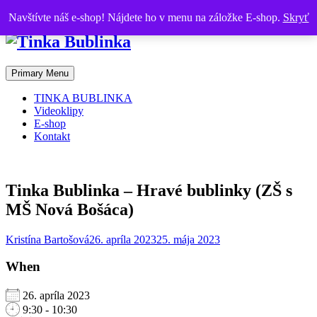
Skip
Tinka Bublinka je éterická víla, ktorá vyfukuje tóny ako bublinky
Navštívte náš e-shop! Nájdete ho v menu na záložke E-shop.
Skryť
to
content
Primary Menu
TINKA BUBLINKA
Videoklipy
E-shop
Kontakt
Tinka Bublinka – Hravé bublinky (ZŠ s
MŠ Nová Bošáca)
Kristína Bartošová
26. apríla 2023
25. mája 2023
When
26. apríla 2023
9:30 - 10:30