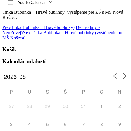
Add To Calendar
Download ICS
Google Calendar
iCalendar
Office 365
Outlook Live
Tinka Bublinka – Hravé bublinky- vystúpenie pre ZŠ s MŠ Nová
Bošáca.
Post
Prev
Tinka Bublinka – Hravé bublinky (Deň rodiny v
Nemšovej)
Next
Tinka Bublinka – Hravé bublinky (vystúpenie pre
navigation
MŠ Košeca)
Košík
Kalendár udalostí
P
U
S
Š
P
S
N
27
28
29
30
31
1
2
9
3
4
5
6
7
8